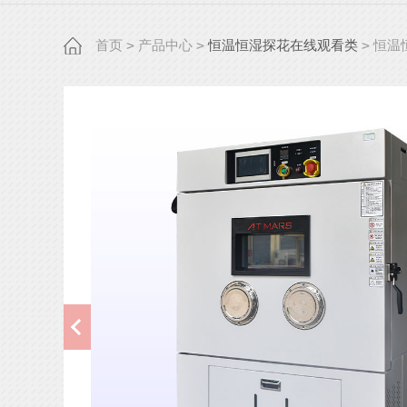
老化房
温湿度振动三综合箱
首页
>
产品中心
>
恒温恒湿探花在线观看类
>
恒温